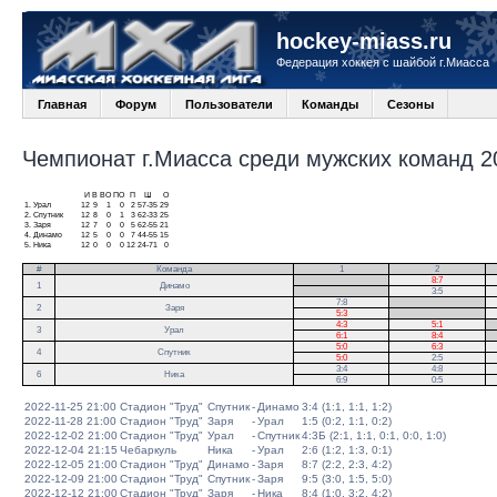
hockey-miass.ru
Федерация хоккея с шайбой г.Миасса
Главная
Форум
Пользователи
Команды
Сезоны
Чемпионат г.Миасса среди мужских команд 20
И
В
ВО
ПО
П
Ш
О
1.
Урал
12
9
1
0
2
57-35
29
2.
Спутник
12
8
0
1
3
62-33
25
3.
Заря
12
7
0
0
5
62-55
21
4.
Динамо
12
5
0
0
7
44-55
15
5.
Ника
12
0
0
0
12
24-71
0
#
Команда
1
2
.
8:7
1
Динамо
.
3:5
7:8
.
2
Заря
5:3
.
4:3
5:1
.
3
Урал
6:1
8:4
.
5:0
6:3
4
Спутник
5:0
2:5
3:4
4:8
6
Ника
6:9
0:5
2022-11-25 21:00
Стадион "Труд"
Спутник
-
Динамо
3:4 (1:1, 1:1, 1:2)
2022-11-28 21:00
Стадион "Труд"
Заря
-
Урал
1:5 (0:2, 1:1, 0:2)
2022-12-02 21:00
Стадион "Труд"
Урал
-
Спутник
4:3Б (2:1, 1:1, 0:1, 0:0, 1:0)
2022-12-04 21:15
Чебаркуль
Ника
-
Урал
2:6 (1:2, 1:3, 0:1)
2022-12-05 21:00
Стадион "Труд"
Динамо
-
Заря
8:7 (2:2, 2:3, 4:2)
2022-12-09 21:00
Стадион "Труд"
Спутник
-
Заря
9:5 (3:0, 1:5, 5:0)
2022-12-12 21:00
Стадион "Труд"
Заря
-
Ника
8:4 (1:0, 3:2, 4:2)