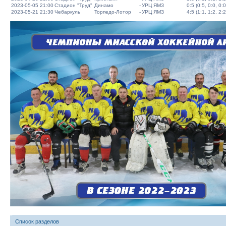
2023-05-05 21:00
Стадион "Труд"
Динамо
-
УРЦ ЯМЗ
0:5 (0:5, 0:0, 0:0
2023-05-21 21:30
Чебаркуль
Торпедо-Лотор
-
УРЦ ЯМЗ
4:5 (1:1, 1:2, 2:2
Список разделов