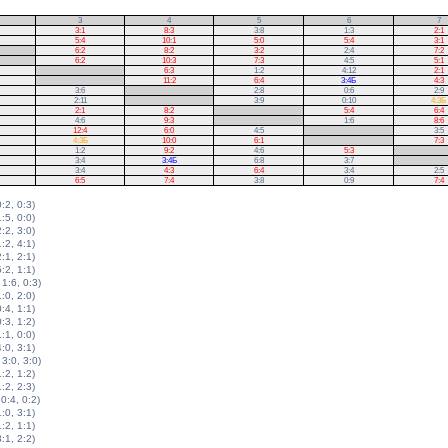
3
4
5
6
7
3:1
8:3
3:8
1:3
2:1
5:4
10:1
5:0
5:4
3:1
6:2
8:2
3:2
2:4
7:2
6:2
10:3
7:3
4:5
5:1
.
6:3
1:2
4:12
2:1
.
11:2
6:4
3:4Б
4:3
3:6
.
2:8
0:6
2:9
2:11
.
3:9
0:10
4:3Б
2:1
8:2
.
5:4
6:4
4:6
9:3
.
1:6
8:6
12:4
6:0
4:5
.
3:5
4:3Б
10:0
6:1
.
7:3
1:2
9:2
4:6
5:3
.
3:4
3:4Б
6:8
3:7
.
3:4
4:3
6:4
3:4
2:5
6:5
7:4
3:8
0:9
7:4
0:2, 0:3)
1:5, 0:0)
2:2, 3:0)
1:2, 4:1)
2:1, 2:1)
5:2, 1:1)
 1:6, 0:3)
1:0, 2:0)
0:4, 1:1)
0:3, 1:2)
1:1, 0:0)
4:0, 3:1)
 3:0, 3:0)
1:2, 1:2)
1:2, 2:3)
 0:4, 0:2)
1:0, 3:1)
1:2, 1:1)
3:1, 2:2)