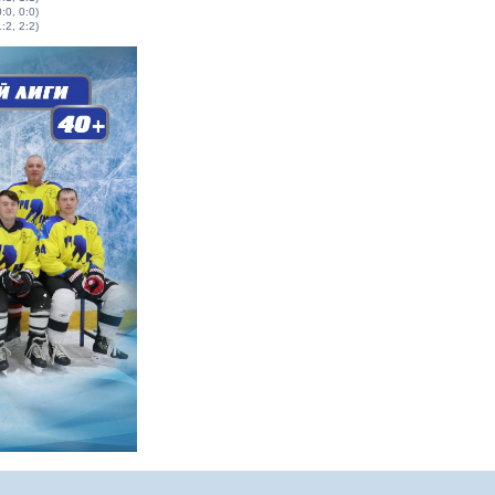
0:0, 0:0)
1:2, 2:2)