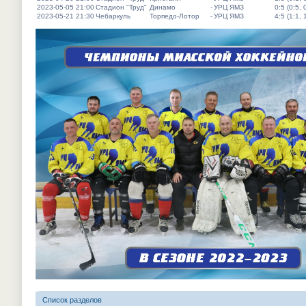
2023-05-05 21:00
Стадион "Труд"
Динамо
-
УРЦ ЯМЗ
0:5 (0:5, 
2023-05-21 21:30
Чебаркуль
Торпедо-Лотор
-
УРЦ ЯМЗ
4:5 (1:1, 
Список разделов