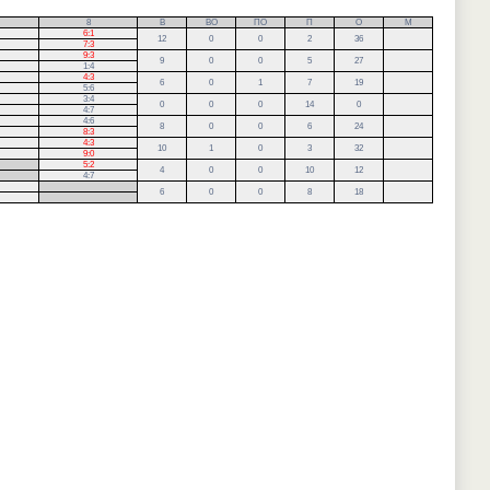
8
В
ВО
ПО
П
О
М
6:1
12
0
0
2
36
7:3
9:3
9
0
0
5
27
1:4
4:3
6
0
1
7
19
5:6
3:4
0
0
0
14
0
4:7
4:6
8
0
0
6
24
8:3
4:3
10
1
0
3
32
9:0
5:2
4
0
0
10
12
4:7
.
6
0
0
8
18
.