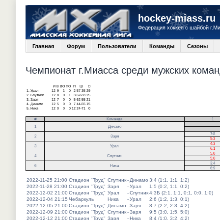
hockey-miass.ru
Федерация хоккея с шайбой г.М
Главная
Форум
Пользователи
Команды
Сезоны
Чемпионат г.Миасса среди мужских команд
И
В
ВО
ПО
П
Ш
О
1.
Урал
12
9
1
0
2
57-35
29
2.
Спутник
12
8
0
1
3
62-33
25
3.
Заря
12
7
0
0
5
62-55
21
4.
Динамо
12
5
0
0
7
44-55
15
5.
Ника
12
0
0
0
12
24-71
0
#
Команда
1
.
1
Динамо
.
7:8
2
Заря
5:3
4:3
3
Урал
6:1
5:0
4
Спутник
5:0
3:4
6
Ника
6:9
2022-11-25 21:00
Стадион "Труд"
Спутник
-
Динамо
3:4 (1:1, 1:1, 1:2)
2022-11-28 21:00
Стадион "Труд"
Заря
-
Урал
1:5 (0:2, 1:1, 0:2)
2022-12-02 21:00
Стадион "Труд"
Урал
-
Спутник
4:3Б (2:1, 1:1, 0:1, 0:0, 1:0)
2022-12-04 21:15
Чебаркуль
Ника
-
Урал
2:6 (1:2, 1:3, 0:1)
2022-12-05 21:00
Стадион "Труд"
Динамо
-
Заря
8:7 (2:2, 2:3, 4:2)
2022-12-09 21:00
Стадион "Труд"
Спутник
-
Заря
9:5 (3:0, 1:5, 5:0)
2022-12-12 21:00
Стадион "Труд"
Заря
-
Ника
8:4 (1:0, 3:2, 4:2)