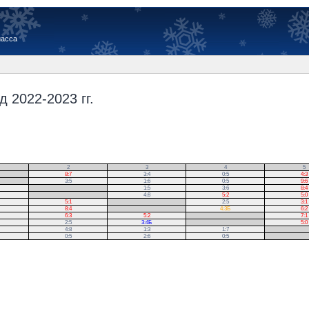
иасса
 2022-2023 гг.
2
3
4
5
8:7
3:4
0:5
4:3
3:5
1:6
0:5
9:6
.
1:5
3:6
8:4
.
4:8
5:2
5:0
5:1
.
2:5
3:1
8:4
.
4:3Б
6:2
6:3
5:2
.
7:1
2:5
3:4Б
.
5:0
4:8
1:3
1:7
.
0:5
2:6
0:5
.