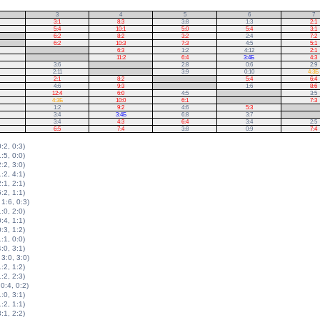
3
4
5
6
7
3:1
8:3
3:8
1:3
2:1
5:4
10:1
5:0
5:4
3:1
6:2
8:2
3:2
2:4
7:2
6:2
10:3
7:3
4:5
5:1
.
6:3
1:2
4:12
2:1
.
11:2
6:4
3:4Б
4:3
3:6
.
2:8
0:6
2:9
2:11
.
3:9
0:10
4:3Б
2:1
8:2
.
5:4
6:4
4:6
9:3
.
1:6
8:6
12:4
6:0
4:5
.
3:5
4:3Б
10:0
6:1
.
7:3
1:2
9:2
4:6
5:3
.
3:4
3:4Б
6:8
3:7
.
3:4
4:3
6:4
3:4
2:5
6:5
7:4
3:8
0:9
7:4
0:2, 0:3)
1:5, 0:0)
2:2, 3:0)
1:2, 4:1)
2:1, 2:1)
5:2, 1:1)
 1:6, 0:3)
1:0, 2:0)
0:4, 1:1)
0:3, 1:2)
1:1, 0:0)
4:0, 3:1)
 3:0, 3:0)
1:2, 1:2)
1:2, 2:3)
 0:4, 0:2)
1:0, 3:1)
1:2, 1:1)
3:1, 2:2)