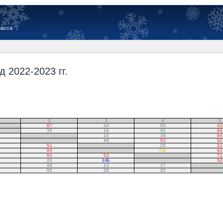
иасса
 2022-2023 гг.
2
3
4
5
8:7
3:4
0:5
4:3
3:5
1:6
0:5
9:6
.
1:5
3:6
8:4
.
4:8
5:2
5:0
5:1
.
2:5
3:1
8:4
.
4:3Б
6:2
6:3
5:2
.
7:1
2:5
3:4Б
.
5:0
4:8
1:3
1:7
.
0:5
2:6
0:5
.