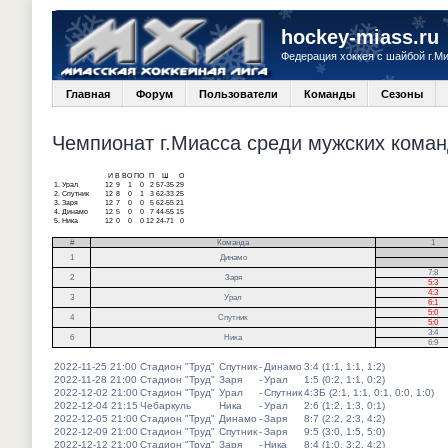
hockey-miass.ru
Федерация хоккея с шайбой г.М
Главная
Форум
Пользователи
Команды
Сезоны
Чемпионат г.Миасса среди мужских команд
И
В
ВО
ПО
П
Ш
О
1.
Урал
12
9
1
0
2
57-35
29
2.
Спутник
12
8
0
1
3
62-33
25
3.
Заря
12
7
0
0
5
62-55
21
4.
Динамо
12
5
0
0
7
44-55
15
5.
Ника
12
0
0
0
12
24-71
0
#
Команда
1
.
1
Динамо
.
7:8
2
Заря
5:3
4:3
3
Урал
6:1
5:0
4
Спутник
5:0
3:4
6
Ника
6:9
2022-11-25 21:00
Стадион "Труд"
Спутник
-
Динамо
3:4 (1:1, 1:1, 1:2)
2022-11-28 21:00
Стадион "Труд"
Заря
-
Урал
1:5 (0:2, 1:1, 0:2)
2022-12-02 21:00
Стадион "Труд"
Урал
-
Спутник
4:3Б (2:1, 1:1, 0:1, 0:0, 1:0)
2022-12-04 21:15
Чебаркуль
Ника
-
Урал
2:6 (1:2, 1:3, 0:1)
2022-12-05 21:00
Стадион "Труд"
Динамо
-
Заря
8:7 (2:2, 2:3, 4:2)
2022-12-09 21:00
Стадион "Труд"
Спутник
-
Заря
9:5 (3:0, 1:5, 5:0)
2022-12-12 21:00
Стадион "Труд"
Заря
-
Ника
8:4 (1:0, 3:2, 4:2)