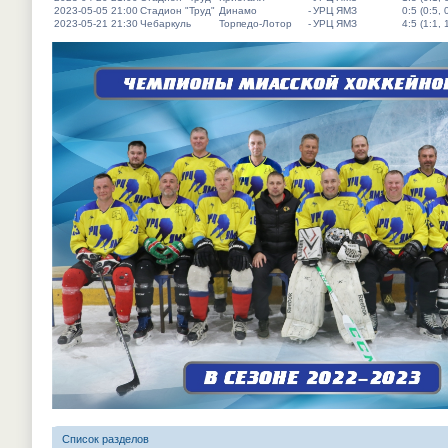
2023-05-05 21:00
Стадион "Труд"
Динамо
-
УРЦ ЯМЗ
0:5 (0:5, 
2023-05-21 21:30
Чебаркуль
Торпедо-Лотор
-
УРЦ ЯМЗ
4:5 (1:1, 
Список разделов