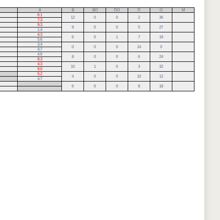
8
В
ВО
ПО
П
О
М
6:1
12
0
0
2
36
7:3
9:3
9
0
0
5
27
1:4
4:3
6
0
1
7
19
5:6
3:4
0
0
0
14
0
4:7
4:6
8
0
0
6
24
8:3
4:3
10
1
0
3
32
9:0
5:2
4
0
0
10
12
4:7
.
6
0
0
8
18
.