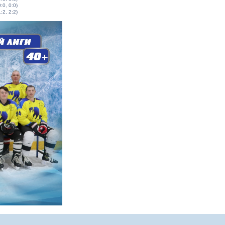
0:0, 0:0)
1:2, 2:2)