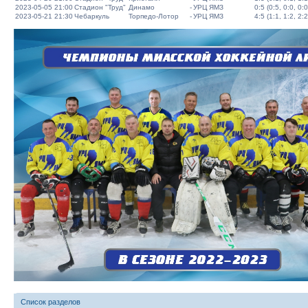
2023-05-05 21:00
Стадион "Труд"
Динамо
-
УРЦ ЯМЗ
0:5 (0:5, 0:0, 0:0
2023-05-21 21:30
Чебаркуль
Торпедо-Лотор
-
УРЦ ЯМЗ
4:5 (1:1, 1:2, 2:2
Список разделов