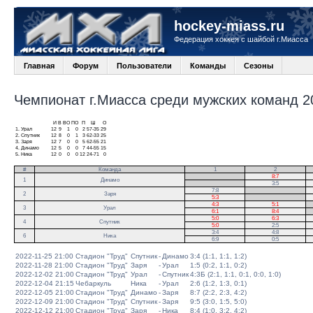
hockey-miass.ru
Федерация хоккея с шайбой г.Миасса
Главная
Форум
Пользователи
Команды
Сезоны
Чемпионат г.Миасса среди мужских команд 20
И
В
ВО
ПО
П
Ш
О
1.
Урал
12
9
1
0
2
57-35
29
2.
Спутник
12
8
0
1
3
62-33
25
3.
Заря
12
7
0
0
5
62-55
21
4.
Динамо
12
5
0
0
7
44-55
15
5.
Ника
12
0
0
0
12
24-71
0
#
Команда
1
2
.
8:7
1
Динамо
.
3:5
7:8
.
2
Заря
5:3
.
4:3
5:1
.
3
Урал
6:1
8:4
.
5:0
6:3
4
Спутник
5:0
2:5
3:4
4:8
6
Ника
6:9
0:5
2022-11-25 21:00
Стадион "Труд"
Спутник
-
Динамо
3:4 (1:1, 1:1, 1:2)
2022-11-28 21:00
Стадион "Труд"
Заря
-
Урал
1:5 (0:2, 1:1, 0:2)
2022-12-02 21:00
Стадион "Труд"
Урал
-
Спутник
4:3Б (2:1, 1:1, 0:1, 0:0, 1:0)
2022-12-04 21:15
Чебаркуль
Ника
-
Урал
2:6 (1:2, 1:3, 0:1)
2022-12-05 21:00
Стадион "Труд"
Динамо
-
Заря
8:7 (2:2, 2:3, 4:2)
2022-12-09 21:00
Стадион "Труд"
Спутник
-
Заря
9:5 (3:0, 1:5, 5:0)
2022-12-12 21:00
Стадион "Труд"
Заря
-
Ника
8:4 (1:0, 3:2, 4:2)