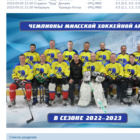
2023-05-05 21:00
Стадион "Труд"
Динамо
-
УРЦ ЯМЗ
0:5 (0:5, 0:0, 0:0
2023-05-21 21:30
Чебаркуль
Торпедо-Лотор
-
УРЦ ЯМЗ
4:5 (1:1, 1:2, 2:2
Список разделов