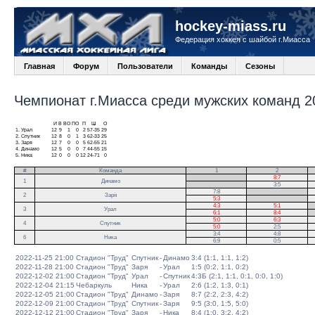
hockey-miass.ru
Федерация хоккея с шайбой г.Миасса
Главная
Форум
Пользователи
Команды
Сезоны
Чемпионат г.Миасса среди мужских команд 20
И
В
ВО
ПО
П
Ш
О
1.
Урал
12
9
1
0
2
57-35
29
2.
Спутник
12
8
0
1
3
62-33
25
3.
Заря
12
7
0
0
5
62-55
21
4.
Динамо
12
5
0
0
7
44-55
15
5.
Ника
12
0
0
0
12
24-71
0
#
Команда
1
2
.
8:7
1
Динамо
.
3:5
7:8
.
2
Заря
5:3
.
4:3
5:1
.
3
Урал
6:1
8:4
.
5:0
6:3
4
Спутник
5:0
2:5
3:4
4:8
6
Ника
6:9
0:5
2022-11-25 21:00
Стадион "Труд"
Спутник
-
Динамо
3:4 (1:1, 1:1, 1:2)
2022-11-28 21:00
Стадион "Труд"
Заря
-
Урал
1:5 (0:2, 1:1, 0:2)
2022-12-02 21:00
Стадион "Труд"
Урал
-
Спутник
4:3Б (2:1, 1:1, 0:1, 0:0, 1:0)
2022-12-04 21:15
Чебаркуль
Ника
-
Урал
2:6 (1:2, 1:3, 0:1)
2022-12-05 21:00
Стадион "Труд"
Динамо
-
Заря
8:7 (2:2, 2:3, 4:2)
2022-12-09 21:00
Стадион "Труд"
Спутник
-
Заря
9:5 (3:0, 1:5, 5:0)
2022-12-12 21:00
Стадион "Труд"
Заря
-
Ника
8:4 (1:0, 3:2, 4:2)