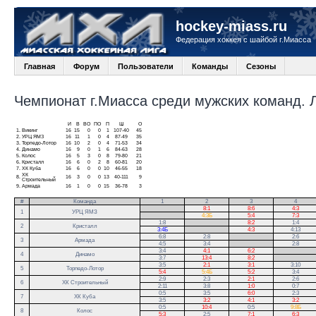
hockey-miass.ru
Федерация хоккея с шайбой г.Миасса
Главная
Форум
Пользователи
Команды
Сезоны
Чемпионат г.Миасса среди мужских команд. Ли
И
В
ВО
ПО
П
Ш
О
1.
Викинг
16
15
0
0
1
107-40
45
2.
УРЦ ЯМЗ
16
11
1
0
4
87-49
35
3.
Торпедо-Лотор
16
10
2
0
4
71-53
34
4.
Динамо
16
9
0
1
6
84-63
28
5.
Колос
16
5
3
0
8
79-80
21
6.
Кристалл
16
6
0
2
8
60-81
20
7.
ХК Куба
16
6
0
0
10
46-55
18
ХК
8.
16
3
0
0
13
40-111
9
Строительный
9.
Армада
16
1
0
0
15
36-78
3
#
Команда
1
2
3
4
.
8:1
8:6
4:3
1
УРЦ ЯМЗ
.
4:3Б
5:4
7:3
1:8
.
8:2
1:4
2
Кристалл
3:4Б
.
4:3
4:13
6:8
2:8
.
2:6
3
Армада
4:5
3:4
.
2:8
3:4
4:1
6:2
.
4
Динамо
3:7
13:4
8:2
.
3:5
2:1
3:1
3:10
5
Торпедо-Лотор
5:4
5:4Б
5:2
3:4
2:9
2:3
2:1
2:6
6
ХК Строительный
2:11
3:8
1:0
0:7
0:5
3:5
6:0
2:3
7
ХК Куба
3:5
3:2
4:1
3:2
0:5
10:4
0:5
9:8Б
8
Колос
5:3
2:5
7:1
6:3