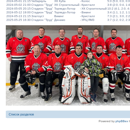
2024-05-01 21:15
Чебаркуль
ХК Куба
-
Колос
5:0 (5:0, 0:0, 0:0
2024-05-02 21:00
Стадион "Труд"
ХК Строительный
-
Кристалл
3:8 (2:0, 0:4, 1:4
2024-05-05 20:15
Стадион "Труд"
Торпедо-Лотор
-
ХК Строительный
10:2 (4:1, 2:0, 4
2024-05-12 19:00
Стадион "Труд"
Торпедо-Лотор
-
Викинг
3:4 (1:1, 1:2, 1:1
2024-05-13 21:15
Златоуст
Викинг
-
Кристалл
7:3 (2:1, 3:0, 2:2
2025-05-25 16:30
Стадион "Труд"
Динамо
-
УРЦ ЯМЗ
3:7 (1:2, 0:2, 2:3
Список разделов
Powered by
phpBBex
©