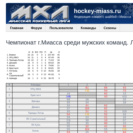
hockey-miass.ru
Федерация хоккея с шайбой г.Миасса
Главная
Форум
Пользователи
Команды
Сезоны
Чемпионат г.Миасса среди мужских команд. Ли
И
В
ВО
ПО
П
Ш
О
1.
Викинг
16
15
0
0
1
107-40
45
2.
УРЦ ЯМЗ
16
11
1
0
4
87-49
35
3.
Торпедо-Лотор
16
10
2
0
4
71-53
34
4.
Динамо
16
9
0
1
6
84-63
28
5.
Колос
16
5
3
0
8
79-80
21
6.
Кристалл
16
6
0
2
8
60-81
20
7.
ХК Куба
16
6
0
0
10
46-55
18
ХК
8.
16
3
0
0
13
40-111
9
Строительный
9.
Армада
16
1
0
0
15
36-78
3
#
Команда
1
2
3
4
.
8:1
8:6
4:3
1
УРЦ ЯМЗ
.
4:3Б
5:4
7:3
1:8
.
8:2
1:4
2
Кристалл
3:4Б
.
4:3
4:13
6:8
2:8
.
2:6
3
Армада
4:5
3:4
.
2:8
3:4
4:1
6:2
.
4
Динамо
3:7
13:4
8:2
.
3:5
2:1
3:1
3:10
5
Торпедо-Лотор
5:4
5:4Б
5:2
3:4
2:9
2:3
2:1
2:6
6
ХК Строительный
2:11
3:8
1:0
0:7
0:5
3:5
6:0
2:3
7
ХК Куба
3:5
3:2
4:1
3:2
0:5
10:4
0:5
9:8Б
8
Колос
5:3
2:5
7:1
6:3