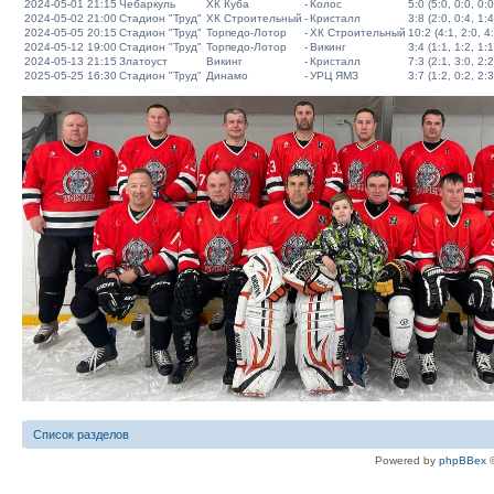
2024-05-01 21:15
Чебаркуль
ХК Куба
-
Колос
5:0 (5:0, 0:0, 0:0
2024-05-02 21:00
Стадион "Труд"
ХК Строительный
-
Кристалл
3:8 (2:0, 0:4, 1:4
2024-05-05 20:15
Стадион "Труд"
Торпедо-Лотор
-
ХК Строительный
10:2 (4:1, 2:0, 4
2024-05-12 19:00
Стадион "Труд"
Торпедо-Лотор
-
Викинг
3:4 (1:1, 1:2, 1:1
2024-05-13 21:15
Златоуст
Викинг
-
Кристалл
7:3 (2:1, 3:0, 2:2
2025-05-25 16:30
Стадион "Труд"
Динамо
-
УРЦ ЯМЗ
3:7 (1:2, 0:2, 2:3
Список разделов
Powered by
phpBBex
©