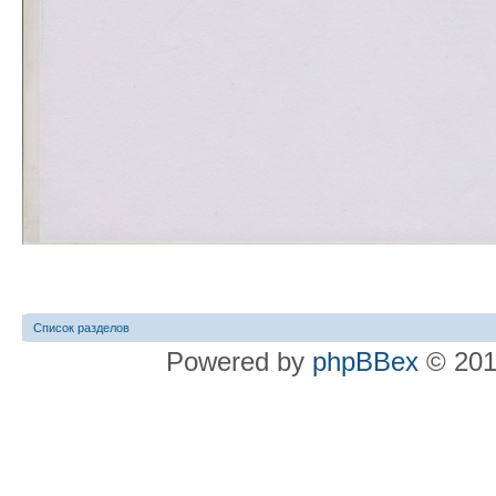
Список разделов
Powered by
phpBBex
© 20