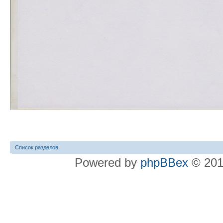
Список разделов
Powered by
phpBBex
© 20