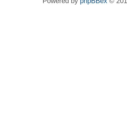
Powered by
phpBBex
© 20