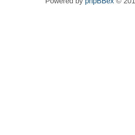
Powered by
phpBBex
© 20