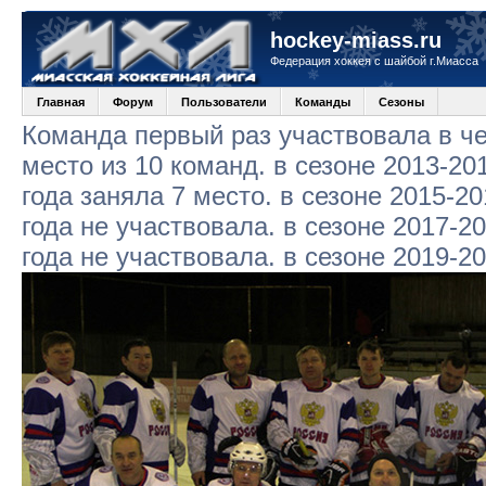
hockey-miass.ru
Федерация хоккея с шайбой г.Миасса
Главная
Форум
Пользователи
Команды
Сезоны
Команда первый раз участвовала в че
место из 10 команд. в сезоне 2013-20
года заняла 7 место. в сезоне 2015-20
года не участвовала. в сезоне 2017-2
года не участвовала. в сезоне 2019-2