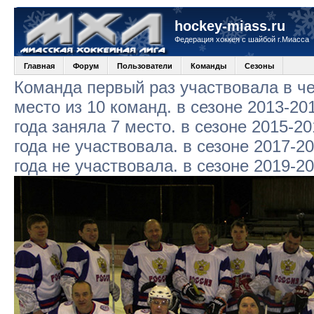
hockey-miass.ru
Федерация хоккея с шайбой г.Миасса
Главная
Форум
Пользователи
Команды
Сезоны
Команда первый раз участвовала в че
место из 10 команд. в сезоне 2013-20
года заняла 7 место. в сезоне 2015-20
года не участвовала. в сезоне 2017-2
года не участвовала. в сезоне 2019-2