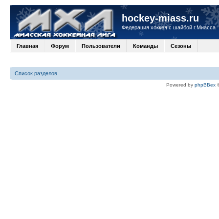
hockey-miass.ru
Федерация хоккея с шайбой г.Миасса
Главная
Форум
Пользователи
Команды
Сезоны
Список разделов
Powered by
phpBBex
©