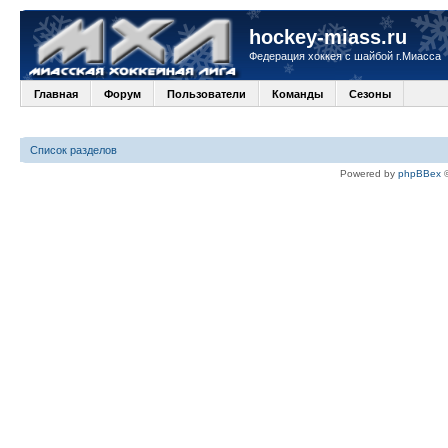
hockey-miass.ru
Федерация хоккея с шайбой г.Миасса
Главная
Форум
Пользователи
Команды
Сезоны
Список разделов
Powered by
phpBBex
©