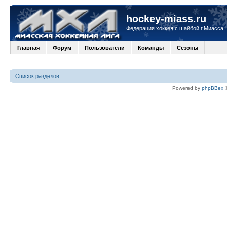
hockey-miass.ru
Федерация хоккея с шайбой г.Миасса
Главная
Форум
Пользователи
Команды
Сезоны
Список разделов
Powered by
phpBBex
©