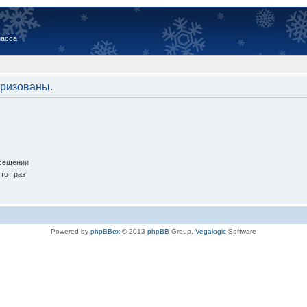
иасса
оризованы.
осещении
тот раз
Powered by
phpBBex
© 2013
phpBB
Group,
Vegalogic
Software