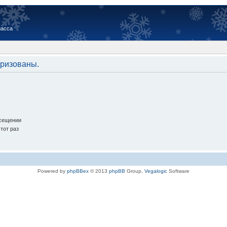
иасса
оризованы.
осещении
тот раз
Powered by
phpBBex
© 2013
phpBB
Group,
Vegalogic
Software