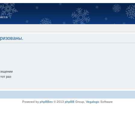
иасса
оризованы.
осещении
тот раз
Powered by
phpBBex
© 2013
phpBB
Group,
Vegalogic
Software