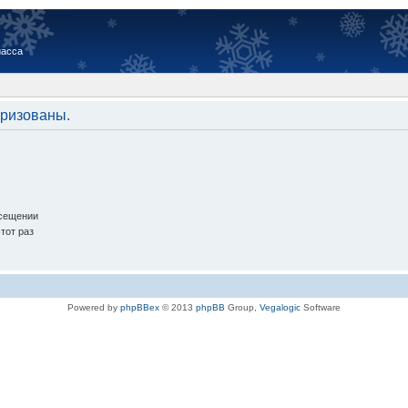
иасса
оризованы.
осещении
тот раз
Powered by
phpBBex
© 2013
phpBB
Group,
Vegalogic
Software